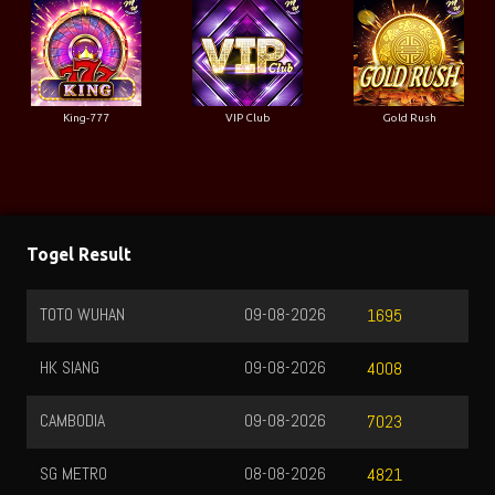
King-777
VIP Club
Gold Rush
Togel Result
QATAR
08-08-2026
5256
HONGKONG
08-08-2026
2797
TOTOMACAU 0000
09-08-2026
5131
TOTOMACAU 1300
08-08-2026
0342