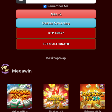
Remember Me
Masuk
Daftar Sekarang
RTP CUK77
CUK77 ALTERNATIF
Desktop
Wap
Megawin
Mahjong Hit +
Mahjong Hit
Mahjong Hit 2+