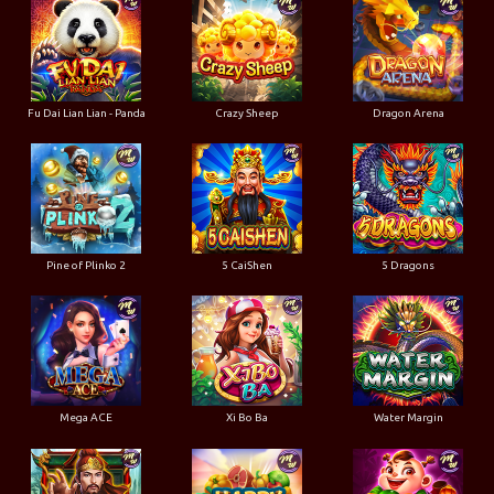
Fu Dai Lian Lian - Panda
Crazy Sheep
Dragon Arena
Pine of Plinko 2
5 CaiShen
5 Dragons
Mega ACE
Xi Bo Ba
Water Margin