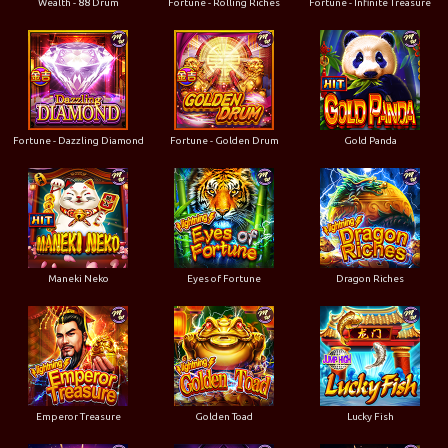
Wealth - 88 Drum
Fortune - Rolling Riches
Fortune - Infinite Treasure
Fortune - Dazzling Diamond
Fortune - Golden Drum
Gold Panda
Maneki Neko
Eyes of Fortune
Dragon Riches
Emperor Treasure
Golden Toad
Lucky Fish