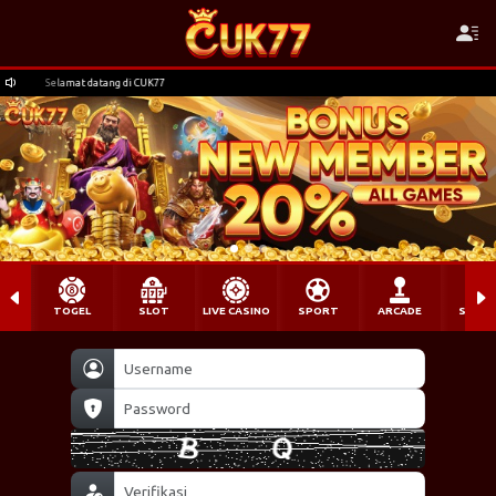
t datang di CUK77
Selamat datang di CUK77
SELAMAT KEPADA
xu****j Telah Melakukan WD Sebesar 850.000
TOGEL
SLOT
LIVE CASINO
SPORT
ARCADE
SABU