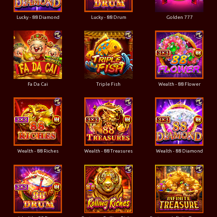
Lucky - 88 Diamond
Lucky - 88 Drum
Golden 777
Fa Da Cai
Triple Fish
Wealth - 88 Flower
Wealth - 88 Riches
Wealth - 88 Treasures
Wealth - 88 Diamond