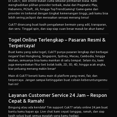
Di Cuk77, slot online bukan cuma sekadar permainan biasa. Kami
menghadirkan pilihan provider terbaik, mulai dari Pragmatic Play,
Habanero, PGSoft, Jili, hingga TopTrendGaming! Game-game dari
provider ini terkenal dengan tingkat kemenangan tinggi, jadi kamu bisa
lebih sering jackpot dan merasakan sensasi menang terus!
Cuk77 dirancang buat kasih pengalaman bermain yang adil, transparan,
dan seru. Tinggal spin, dan siap-siap cuan besar masuk ke akun kamu!
Togel Online Terlengkap – Pasaran Resmi &
Terpercaya!
Buat kamu yang suka togel,
Cuk77
punya pasaran lengkap dari berbagai
negara! Dari Hongkong, Singapore, Sydney, Macau, Cambodia, hingga
Wuhan, semuanya bisa kamu mainkan di satu tempat. Selain itu, kami
juga menyediakan fitur bet bolak balik, 2D, 3D, 4D, hingga acak angka,
biar peluang menang makin besar!
Main di Cuk77 berarti kamu main di platform yang resmi, fair, dan
terpercaya. Jangan sampai ketinggalan buat cobain keberuntunganmu
hari ini!
Layanan Customer Service 24 Jam – Respon
Cepat & Ramah!
Bingung atau ada kendala? Tim support Cuk77 selalu online 24 jam buat
bantu kamu kapan aja. Live chat kami cepat tanggap, ramah, dan siap
kasih solusi buat semua masalah yang kamu hadapi.