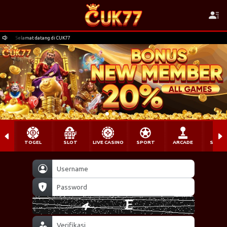
Selamat datang di CUK77
Selamat datang di CUK77
TOGEL
SLOT
LIVE CASINO
SPORT
ARCADE
SABU