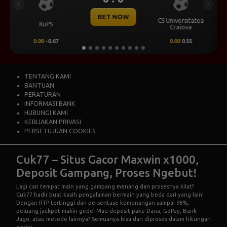
Previous
Next
 NOW
BET NOW
CS Universitatea
Red Bull Salzburg
Craiova
0.00
0.55
0.75
0.55
TENTANG KAMI
BANTUAN
PERATURAN
INFORMASI BANK
HUBUNGI KAMI
KEBIJAKAN PRIVASI
PERSETUJUAN COOKIES
Cuk77
– Situs Gacor Maxwin x1000,
Deposit Gampang, Proses Ngebut!
Lagi cari tempat main yang gampang menang dan prosesnya kilat?
Cuk77 hadir buat kasih pengalaman bermain yang beda dari yang lain!
Dengan RTP tertinggi dan persentase kemenangan sampai 98%,
peluang jackpot makin gede! Mau deposit pake Dana, GoPay, Bank
Jago, atau metode lainnya? Semuanya bisa dan diproses dalam hitungan
detik!