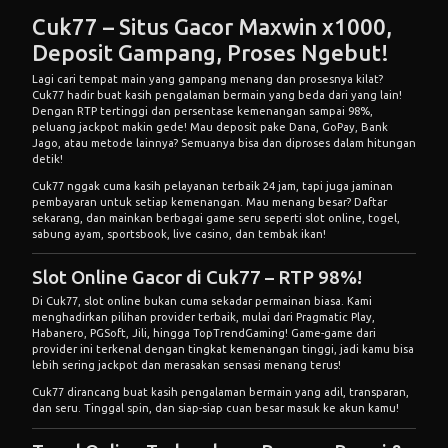
Cuk77
– Situs Gacor Maxwin x1000,
Deposit Gampang, Proses Ngebut!
Lagi cari tempat main yang gampang menang dan prosesnya kilat?
Cuk77 hadir buat kasih pengalaman bermain yang beda dari yang lain!
Dengan RTP tertinggi dan persentase kemenangan sampai 98%,
peluang jackpot makin gede! Mau deposit pake Dana, GoPay, Bank
Jago, atau metode lainnya? Semuanya bisa dan diproses dalam hitungan
detik!
Cuk77
nggak cuma kasih pelayanan terbaik 24 jam, tapi juga jaminan
pembayaran untuk setiap kemenangan. Mau menang besar? Daftar
sekarang, dan mainkan berbagai game seru seperti slot online, togel,
sabung ayam, sportsbook, live casino, dan tembak ikan!
Slot Online Gacor di Cuk77 – RTP 98%!
Di Cuk77, slot online bukan cuma sekadar permainan biasa. Kami
menghadirkan pilihan provider terbaik, mulai dari Pragmatic Play,
Habanero, PGSoft, Jili, hingga TopTrendGaming! Game-game dari
provider ini terkenal dengan tingkat kemenangan tinggi, jadi kamu bisa
lebih sering jackpot dan merasakan sensasi menang terus!
Cuk77 dirancang buat kasih pengalaman bermain yang adil, transparan,
dan seru. Tinggal spin, dan siap-siap cuan besar masuk ke akun kamu!