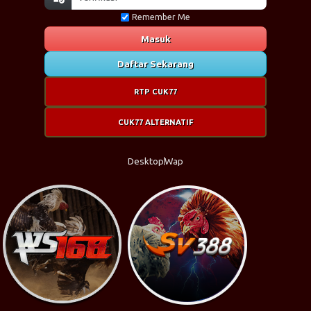
Remember Me
Masuk
Daftar Sekarang
RTP CUK77
CUK77 ALTERNATIF
Desktop
Wap