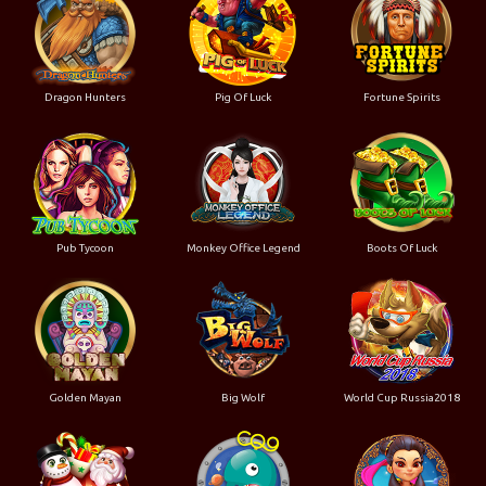
Dragon Hunters
Pig Of Luck
Fortune Spirits
Pub Tycoon
Monkey Office Legend
Boots Of Luck
Golden Mayan
Big Wolf
World Cup Russia2018