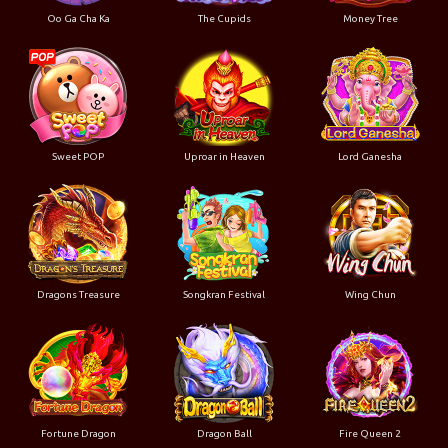
Oo Ga Cha Ka
The Cupids
Money Tree
Sweet POP
Uproar in Heaven
Lord Ganesha
Dragons Treasure
Songkran Festival
Wing Chun
Fortune Dragon
Dragon Ball
Fire Queen 2