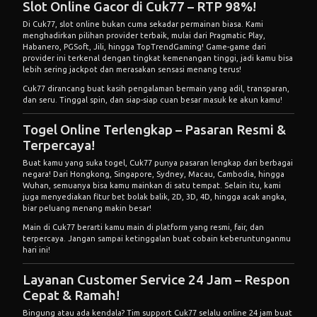
Slot Online Gacor di Cuk77 – RTP 98%!
Di Cuk77, slot online bukan cuma sekadar permainan biasa. Kami
menghadirkan pilihan provider terbaik, mulai dari Pragmatic Play,
Habanero, PGSoft, Jili, hingga TopTrendGaming! Game-game dari
provider ini terkenal dengan tingkat kemenangan tinggi, jadi kamu bisa
lebih sering jackpot dan merasakan sensasi menang terus!
Cuk77 dirancang buat kasih pengalaman bermain yang adil, transparan,
dan seru. Tinggal spin, dan siap-siap cuan besar masuk ke akun kamu!
Togel Online Terlengkap – Pasaran Resmi &
Terpercaya!
Buat kamu yang suka togel,
Cuk77
punya pasaran lengkap dari berbagai
negara! Dari Hongkong, Singapore, Sydney, Macau, Cambodia, hingga
Wuhan, semuanya bisa kamu mainkan di satu tempat. Selain itu, kami
juga menyediakan fitur bet bolak balik, 2D, 3D, 4D, hingga acak angka,
biar peluang menang makin besar!
Main di Cuk77 berarti kamu main di platform yang resmi, fair, dan
terpercaya. Jangan sampai ketinggalan buat cobain keberuntunganmu
hari ini!
Layanan Customer Service 24 Jam – Respon
Cepat & Ramah!
Bingung atau ada kendala? Tim support Cuk77 selalu online 24 jam buat