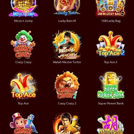
Move n Jump
Lucky Bats M
168 Lucky Bag
Crazy Crazy
Watah Master Turbo
Top Ace 2
Top Ace
Crazy Crazy 2
Super Power Bank