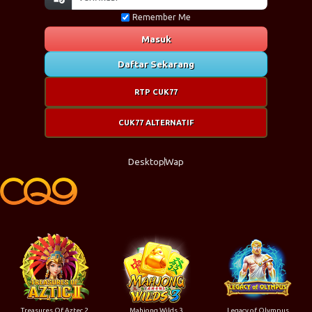
Remember Me
Masuk
Daftar Sekarang
RTP CUK77
CUK77 ALTERNATIF
Desktop
Wap
Treasures Of Aztec 2
Mahjong Wilds 3
Legacy of Olympus