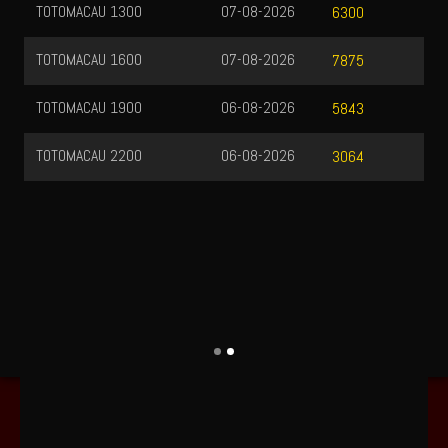
TOTOMACAU 1300
07-08-2026
6300
TOTOMACAU 1600
07-08-2026
7875
TOTOMACAU 1900
06-08-2026
5843
TOTOMACAU 2200
06-08-2026
3064