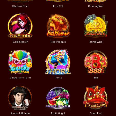
Wanbao Dino
Fire 777
RunningToro
Gold Stealer
Red Phoenix
Zuma Wild
Chicky Parm Parm
Thor 2
888
Sherlock Holmes
Fruit King II
Great Lion