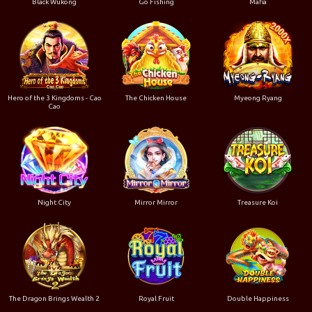
Black Wukong
Go Fishing
Mafia
Hero of the 3 Kingdoms - Cao
The Chicken House
Myeong Ryang
Cao
Night City
Mirror Mirror
Treasure Koi
The Dragon Brings Wealth 2
Royal Fruit
Double Happiness