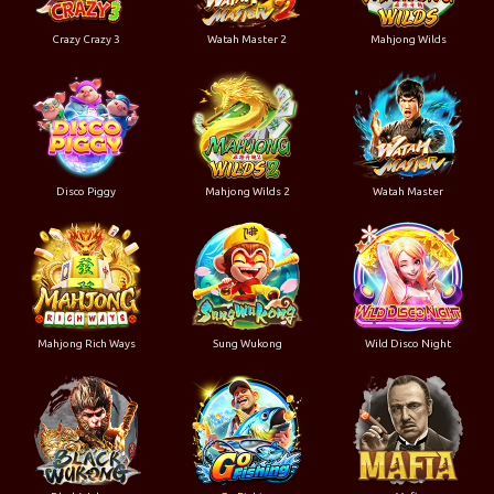
Crazy Crazy 3
Watah Master 2
Mahjong Wilds
Disco Piggy
Mahjong Wilds 2
Watah Master
Mahjong Rich Ways
Sung Wukong
Wild Disco Night