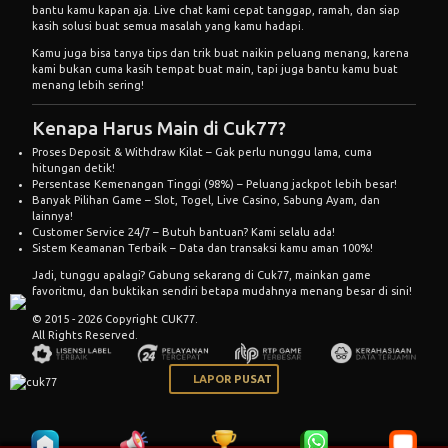
bantu kamu kapan aja. Live chat kami cepat tanggap, ramah, dan siap
kasih solusi buat semua masalah yang kamu hadapi.
Kamu juga bisa tanya tips dan trik buat naikin peluang menang, karena
kami bukan cuma kasih tempat buat main, tapi juga bantu kamu buat
menang lebih sering!
Kenapa Harus Main di Cuk77?
Proses Deposit & Withdraw Kilat – Gak perlu nunggu lama, cuma
hitungan detik!
Persentase Kemenangan Tinggi (98%) – Peluang jackpot lebih besar!
Banyak Pilihan Game – Slot, Togel, Live Casino, Sabung Ayam, dan
lainnya!
Customer Service 24/7 – Butuh bantuan? Kami selalu ada!
Sistem Keamanan Terbaik – Data dan transaksi kamu aman 100%!
Jadi, tunggu apalagi? Gabung sekarang di Cuk77, mainkan game
favoritmu, dan buktikan sendiri betapa mudahnya menang besar di sini!
© 2015 - 2026 Copyright CUK77.
All Rights Reserved.
LAPOR PUSAT