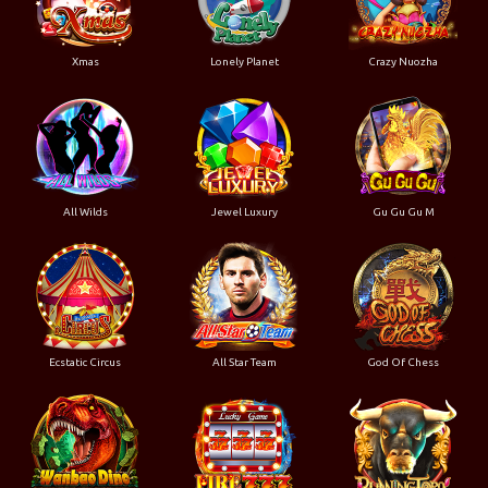
Xmas
Lonely Planet
Crazy Nuozha
All Wilds
Jewel Luxury
Gu Gu Gu M
Ecstatic Circus
All Star Team
God Of Chess