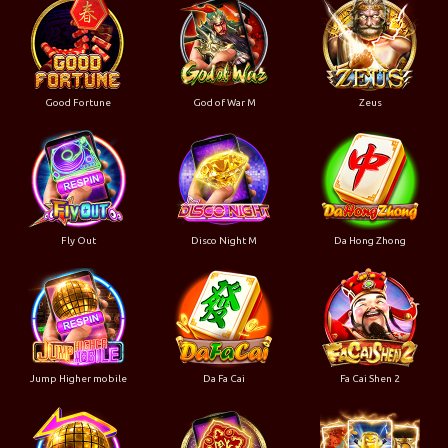
Good Fortune
God of War M
Zeus
Fly Out
Disco Night M
Da Hong Zhong
Jump Higher mobile
Da Fa Cai
Fa Cai Shen 2