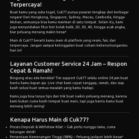
Terpercaya!
Buat kamu yang suka togel,
Cuk77
punya pasaran lengkap dari berbagai
negara! Dari Hongkong, Singapore, Sydney, Macau, Cambodia, hingga
Wuhan, semuanya bisa kamu mainkan di satu tempat. Selain itu, kami
juga menyediakan fitur bet bolak balik, 2D, 3D, 4D, hingga acak angka,
biar peluang menang makin besar!
Main di Cuk77 berarti kamu main di platform yang resmi, fair, dan
terpercaya. Jangan sampai ketinggalan buat cobain keberuntunganmu
hari ini!
Layanan Customer Service 24 Jam – Respon
Cepat & Ramah!
Bingung atau ada kendala? Tim support Cuk77 selalu online 24 jam buat
bantu kamu kapan aja. Live chat kami cepat tanggap, ramah, dan siap
kasih solusi buat semua masalah yang kamu hadapi.
Kamu juga bisa tanya tips dan trik buat naikin peluang menang, karena
kami bukan cuma kasih tempat buat main, tapi juga bantu kamu buat
menang lebih sering!
Kenapa Harus Main di Cuk77?
Proses Deposit & Withdraw Kilat – Gak perlu nunggu lama, cuma
hitungan detik!
Persentase Kemenangan Tinggi (98%) – Peluang jackpot lebih besar!