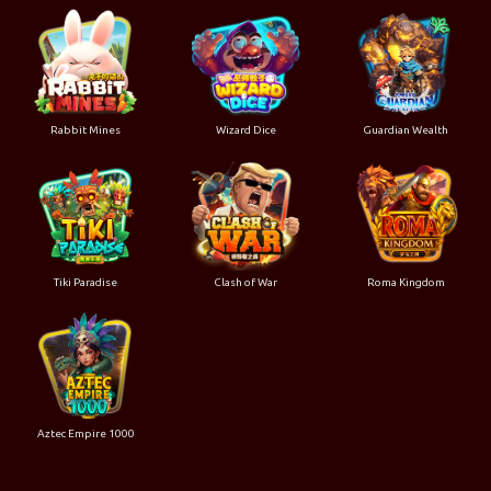
Rabbit Mines
Wizard Dice
Guardian Wealth
Tiki Paradise
Clash of War
Roma Kingdom
Aztec Empire 1000