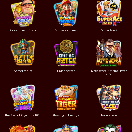
Government Disco
Subway Runner
Super Ace X
Aztec Empire
Epic of Aztec
Mafia Ways II: Metro Haven
Heist
The Beat of Olympus 1000
Blessing of the Tiger
Natural Ace