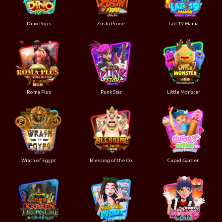
Dino Pops
Zushi Prime
Lab 19 Mania
Roma Plus
Punk Star
Little Monster
Wrath of Egypt
Blessing of the Ox
Cupid Garden